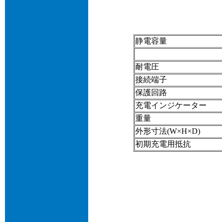
静電容量
耐電圧
接続端子
保護回路
充電インジケーター
重量
外形寸法(W×H×D)
初期充電用抵抗