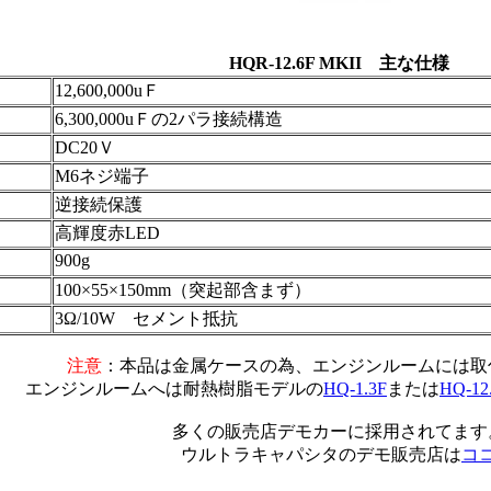
HQR-12.6F MKII 主な仕様
12,600,000uＦ
6,300,000uＦの2パラ接続構造
DC20Ｖ
M6ネジ端子
逆接続保護
高輝度赤LED
900g
100×55×150mm（突起部含まず）
3Ω/10W セメント抵抗
注意
：本品は金属ケースの為、エンジンルームには取
エンジンルームへは耐熱樹脂モデルの
HQ-1.3F
または
HQ-12
多くの販売店デモカーに採用されてます
ウルトラキャパシタのデモ販売店は
コ