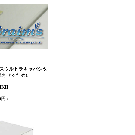
スウルトラキャパシタ
揮させるために
KII
00円）