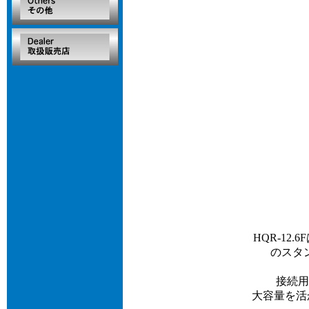
HQR-12
のスタン
接続用
大容量を活