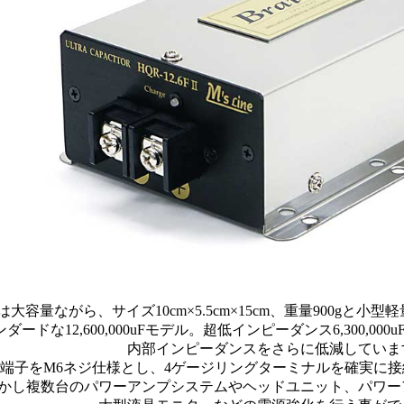
.6Fは大容量ながら、サイズ10cm×5.5cm×15cm、重量900g
ダードな12,600,000uFモデル。超低インピーダンス6,300,0
内部インピーダンスをさらに低減していま
端子をM6ネジ仕様とし、4ゲージリングターミナルを確実に接続
かし複数台のパワーアンプシステムやヘッドユニット、パワー