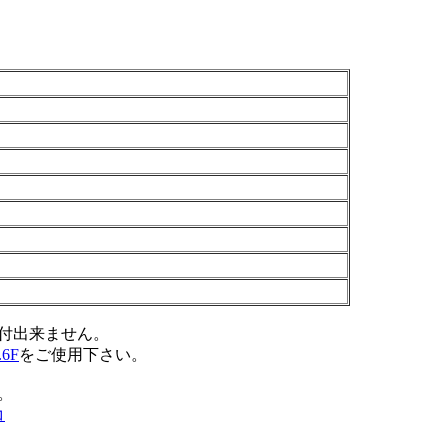
付出来ません。
.6F
をご使用下さい。
。
コ