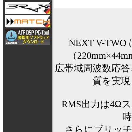
NEXT V-TWO 
（220mm×4
広帯域周波数応答
質を実現
RMS出力は4Ωス
時
さらにブリッチ